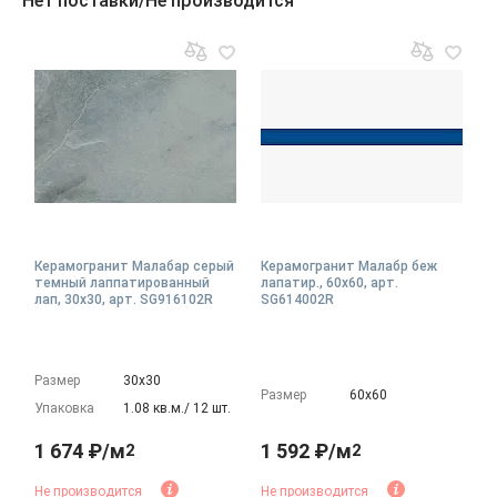
Нет поставки/Не производится
Керамогранит Малабар серый
Керамогранит Малабр беж
темный лаппатированный
лапатир., 60x60, арт.
лап, 30x30, арт. SG916102R
SG614002R
Размер
30х30
Размер
60х60
Упаковка
1.08 кв.м./ 12 шт.
1 674 ₽/м
1 592 ₽/м
2
2
Не производится
Не производится