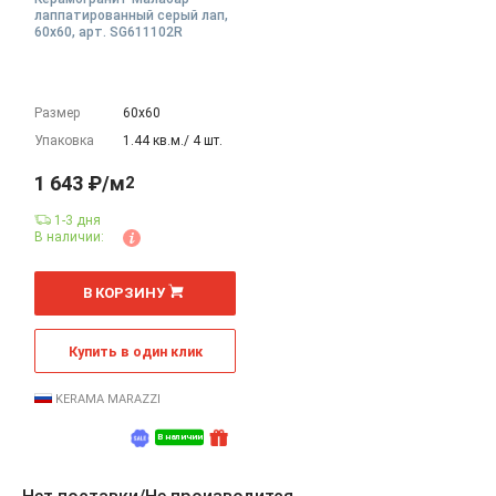
лаппатированный серый лап,
60x60, арт. SG611102R
Размер
60х60
Упаковка
1.44 кв.м./ 4 шт.
1 643 ₽/м
2
1-3 дня
В наличии:
2
м
В КОРЗИНУ
Купить в один клик
KERAMA MARAZZI
В наличии