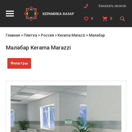
Заказать звонок
0
0
Главная
>
Плитка
>
Россия
>
Kerama Marazzi
>
Малабар
Малабар Kerama Marazzi
Фильтры