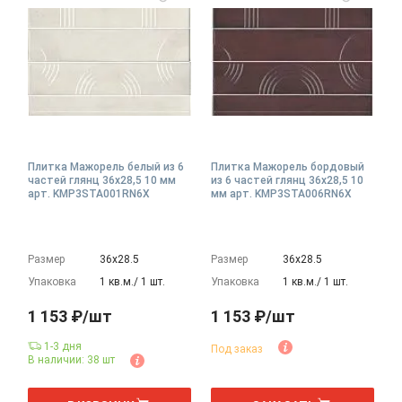
Плитка Мажорель белый из 6
Плитка Мажорель бордовый
частей глянц 36x28,5 10 мм
из 6 частей глянц 36x28,5 10
арт. KMP3STA001RN6X
мм арт. KMP3STA006RN6X
Размер
36х28.5
Размер
36х28.5
Упаковка
1 кв.м./ 1 шт.
Упаковка
1 кв.м./ 1 шт.
1 153 ₽/шт
1 153 ₽/шт
1-3 дня
Под заказ
В наличии: 38 шт