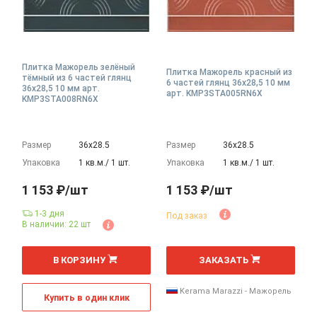
Плитка Мажорель зелёный
Плитка Мажорель красный из
тёмный из 6 частей глянц
6 частей глянц 36x28,5 10 мм
36x28,5 10 мм арт.
арт. KMP3STA005RN6X
KMP3STA008RN6X
Размер
36х28.5
Размер
36х28.5
Упаковка
1 кв.м./ 1 шт.
Упаковка
1 кв.м./ 1 шт.
1 153 ₽/шт
1 153 ₽/шт
1-3 дня
Под заказ
В наличии: 22 шт
В КОРЗИНУ
ЗАКАЗАТЬ
Kerama Marazzi - Мажорель
Купить в один клик