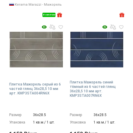
Kerama Marazzi - Мажорель
В наличии
Плитка Мажорель синий
Плитка Мажорель серый из 6
тёмный из 6 частей глянц
частей глянц 36x28,5 10 мм
36x28,5 10 мм арт.
арт. KMP3STA004RN6X
KMP3STA007RN6X
Размер
36х28.5
Размер
36х28.5
Упаковка
1 кв.м./ 1 шт.
Упаковка
1 кв.м./ 1 шт.