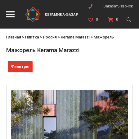
Заказать звонок
0
0
Главная
>
Плитка
>
Россия
>
Kerama Marazzi
>
Мажорель
Мажорель Kerama Marazzi
Фильтры