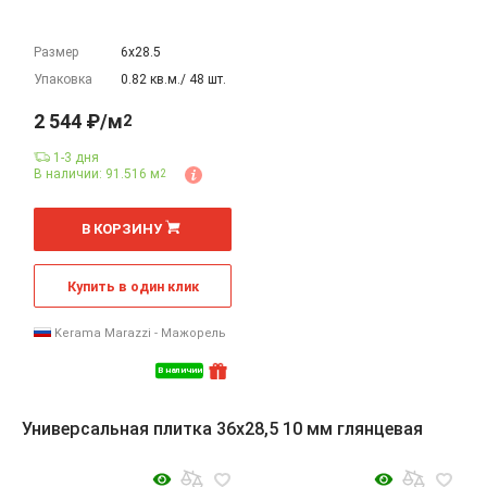
Размер
6х28.5
Упаковка
0.82 кв.м./ 48 шт.
2 544 ₽/м
2
1-3 дня
В наличии: 91.516 м
2
2
м
В КОРЗИНУ
Купить в один клик
Kerama Marazzi - Мажорель
В наличии
Универсальная плитка 36x28,5 10 мм глянцевая