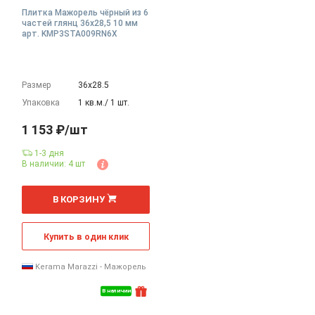
Плитка Мажорель чёрный из 6
частей глянц 36x28,5 10 мм
арт. KMP3STA009RN6X
Размер
36х28.5
Упаковка
1 кв.м./ 1 шт.
1 153 ₽/шт
1-3 дня
В наличии: 4 шт
В КОРЗИНУ
Купить в один клик
Kerama Marazzi - Мажорель
В наличии