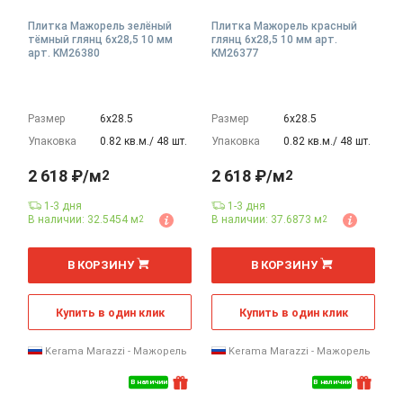
Плитка Мажорель зелёный
Плитка Мажорель красный
тёмный глянц 6x28,5 10 мм
глянц 6x28,5 10 мм арт.
арт. KM26380
KM26377
Размер
6х28.5
Размер
6х28.5
Упаковка
0.82 кв.м./ 48 шт.
Упаковка
0.82 кв.м./ 48 шт.
2 618 ₽/м
2 618 ₽/м
2
2
1-3 дня
1-3 дня
В наличии: 32.5454 м
В наличии: 37.6873 м
2
2
2
2
м
м
В КОРЗИНУ
В КОРЗИНУ
Купить в один клик
Купить в один клик
Kerama Marazzi - Мажорель
Kerama Marazzi - Мажорель
В наличии
В наличии