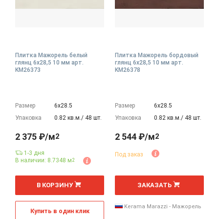
Плитка Мажорель белый
Плитка Мажорель бордовый
глянц 6x28,5 10 мм арт.
глянц 6x28,5 10 мм арт.
KM26373
KM26378
Размер
6х28.5
Размер
6х28.5
Упаковка
0.82 кв.м./ 48 шт.
Упаковка
0.82 кв.м./ 48 шт.
2 375 ₽/м
2 544 ₽/м
2
2
1-3 дня
Под заказ
В наличии: 8.7348 м
2
2
2
м
м
В КОРЗИНУ
ЗАКАЗАТЬ
Kerama Marazzi - Мажорель
Купить в один клик