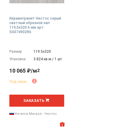
Керамогранит Нестос серый
светлый обрезной лап
119,5x320 6 мм арт.
SG074902R6
Размер
119.5х320
Упаковка
3.824 кв.м./ 1 шт.
10 065 ₽/м
2
Под заказ
2
м
ЗАКАЗАТЬ
Kerama Marazzi - Нестос