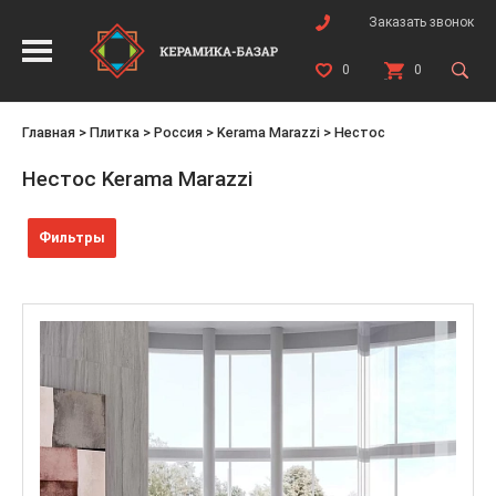
Заказать звонок
0
0
Главная
>
Плитка
>
Россия
>
Kerama Marazzi
>
Нестос
Нестос Kerama Marazzi
Фильтры