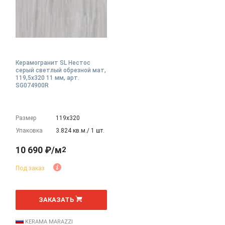
Керамогранит SL Нестос
серый светлый обрезной мат,
119,5x320 11 мм, арт.
SG074900R
Размер
119х320
Упаковка
3.824 кв.м./ 1 шт.
10 690 ₽/м
2
Под заказ
2
м
ЗАКАЗАТЬ
KERAMA MARAZZI