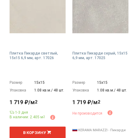
Плитка Пикарди светлый,
Плитка Пикарди серый, 15x15
15x15 6,9 мм, арт. 17026
6,9 мм, арт. 17025
Размер
15х15
Размер
15х15
Упаковка
1.08 кв.м./ 48 шт.
Упаковка
1.08 кв.м./ 48 шт.
1 719 ₽/м
1 719 ₽/м
2
2
1-3 дня
Не производится
В наличии: 2.405 м
2
2
м
KERAMA MARAZZI - Пикарди
В КОРЗИНУ