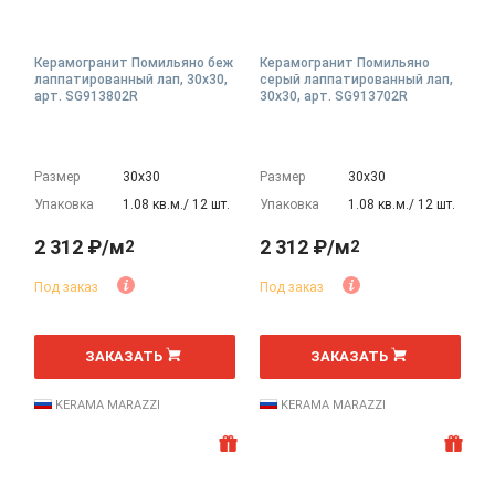
Керамогранит Помильяно беж
Керамогранит Помильяно
лаппатированный лап, 30x30,
серый лаппатированный лап,
арт. SG913802R
30x30, арт. SG913702R
Размер
30х30
Размер
30х30
Упаковка
1.08 кв.м./ 12 шт.
Упаковка
1.08 кв.м./ 12 шт.
2 312 ₽/м
2 312 ₽/м
2
2
Под заказ
Под заказ
2
2
м
м
ЗАКАЗАТЬ
ЗАКАЗАТЬ
KERAMA MARAZZI
KERAMA MARAZZI