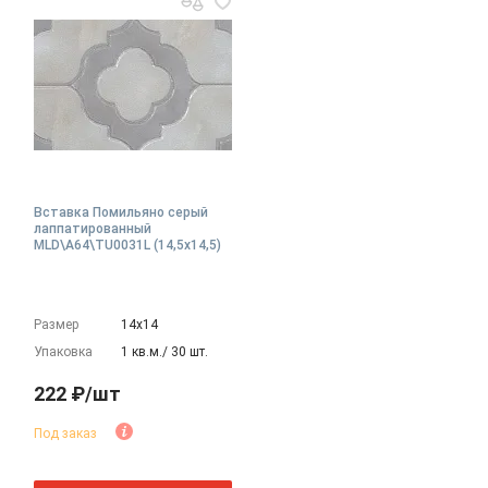
Вставка Помильяно серый
лаппатированный
MLD\A64\TU0031L (14,5x14,5)
Размер
14х14
Упаковка
1 кв.м./ 30 шт.
222 ₽/шт
Под заказ