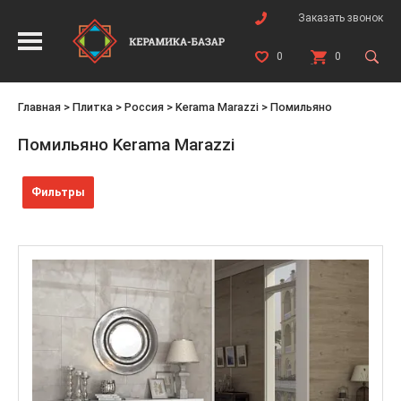
Заказать звонок
0
0
Главная
>
Плитка
>
Россия
>
Kerama Marazzi
>
Помильяно
Помильяно Kerama Marazzi
Фильтры