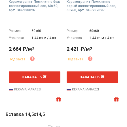
Керамогранит Помильяно беж
Керамогранит Помильяно
лаппатированный лап, 60x60,
серый лаппатированный лап,
арт. SG623802R
60x60, арт. SG623702R
Размер
60х60
Размер
60х60
Упаковка
1.44 кв.м./ 4 шт.
Упаковка
1.44 кв.м./ 4 шт.
2 664 ₽/м
2 421 ₽/м
2
2
Под заказ
Под заказ
2
2
м
м
ЗАКАЗАТЬ
ЗАКАЗАТЬ
KERAMA MARAZZI
KERAMA MARAZZI
Вставка 14,5x14,5