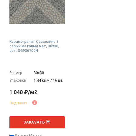
Керамогранит Сассолино 3
серый матовый мат, 30x30,
арт. SG936700N
Размер
30х30
Упаковка
1.44 кв.м./ 16 шт.
1 040 ₽/м
2
Под заказ
2
м
ЗАКАЗАТЬ
Kerama Marazzi