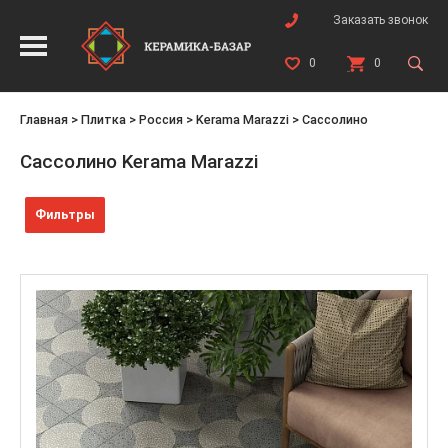
Заказать звонок
0
0
Главная
>
Плитка
>
Россия
>
Kerama Marazzi
>
Сассолино
Сассолино Kerama Marazzi
Фильтры