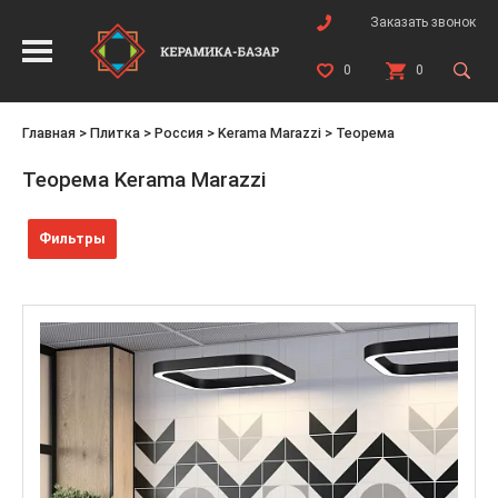
Заказать звонок
0
0
Главная
>
Плитка
>
Россия
>
Kerama Marazzi
>
Теорема
Теорема Kerama Marazzi
Фильтры