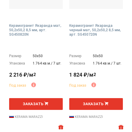
Керамогранит Якаранда мат,
Керамогранит Якаранда
50,2x50,2 8,5 мм, арт.
черный мат, 50,2x50,2 8,5 мм,
SG450820N
арт. SG450720N
Размер
50х50
Размер
50х50
Упаковка
1.764 кв.м./ 7 шт.
Упаковка
1.764 кв.м./ 7 шт.
2 216 ₽/м
1 824 ₽/м
2
2
Под заказ
Под заказ
2
2
м
м
ЗАКАЗАТЬ
ЗАКАЗАТЬ
KERAMA MARAZZI
KERAMA MARAZZI