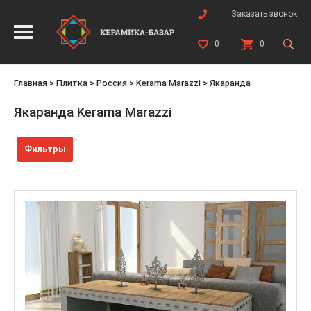
Заказать звонок
0
0
Главная
>
Плитка
>
Россия
>
Kerama Marazzi
>
Якаранда
Якаранда Kerama Marazzi
Фильтры