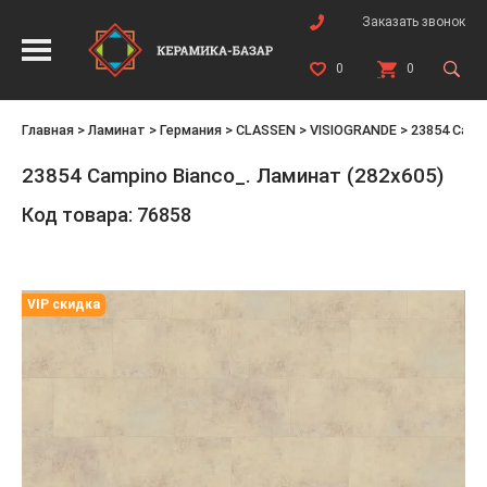
Заказать звонок
0
0
Главная
>
Ламинат
>
Германия
>
CLASSEN
>
VISIOGRANDE
>
23854 Camp
23854 Campino Bianco_. Ламинат (282х605)
Код товара: 76858
VIP скидка