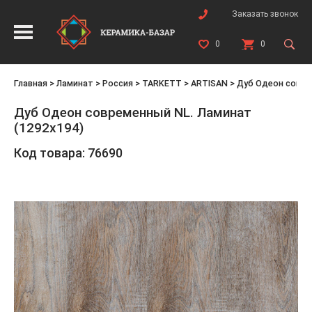
Заказать звонок
0
0
Главная
>
Ламинат
>
Россия
>
TARKETT
>
ARTISAN
>
Дуб Одеон совре
Дуб Одеон современный NL. Ламинат
(1292х194)
Код товара: 76690