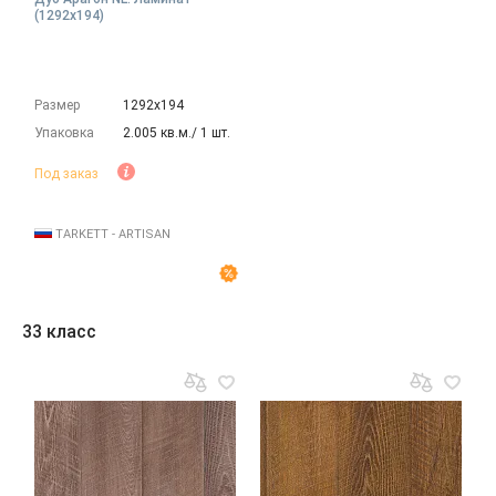
(1292х194)
Размер
1292х194
Упаковка
2.005 кв.м./ 1 шт.
Под заказ
TARKETT - ARTISAN
33 класс