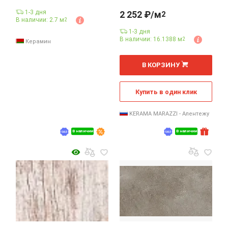
1-3 дня
2 252 ₽/м
2
В наличии: 2.7 м
2
1-3 дня
В наличии: 16.1388 м
2
Керамин
2
м
В КОРЗИНУ
Купить в один клик
KERAMA MARAZZI - Алентежу
В наличии
В наличии