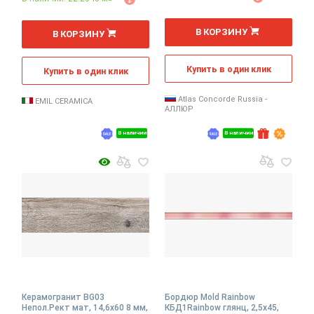
2
м
В КОРЗИНУ
В КОРЗИНУ
Купить в один клик
Купить в один клик
Atlas Concorde Russia -
EMIL CERAMICA
АЛЛЮР
В наличии
В наличии
Керамогранит BG03
Бордюр Mold Rainbow
Непол.Рект мат, 14,6x60 8 мм,
КБД1Rainbow глянц, 2,5x45,