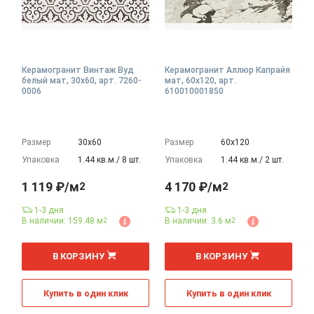
Керамогранит Винтаж Вуд
Керамогранит Аллюр Капрайя
белый мат, 30x60, арт. 7260-
мат, 60x120, арт.
0006
610010001850
Размер
30х60
Размер
60х120
Упаковка
1.44 кв.м./ 8 шт.
Упаковка
1.44 кв.м./ 2 шт.
1 119 ₽/м
4 170 ₽/м
2
2
1-3 дня
1-3 дня
В наличии: 159.48 м
В наличии: 3.6 м
2
2
2
2
м
м
В КОРЗИНУ
В КОРЗИНУ
Купить в один клик
Купить в один клик