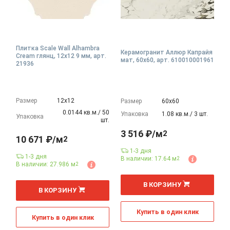
Плитка Scale Wall Alhambra
Керамогранит Аллюр Капрайя
Cream глянц, 12x12 9 мм, арт.
мат, 60x60, арт. 610010001961
21936
Размер
12х12
Размер
60х60
0.0144 кв.м./ 50
Упаковка
1.08 кв.м./ 3 шт.
Упаковка
шт.
3 516 ₽/м
2
10 671 ₽/м
2
1-3 дня
1-3 дня
В наличии: 17.64 м
2
В наличии: 27.986 м
2
2
м
2
В КОРЗИНУ
м
В КОРЗИНУ
Купить в один клик
Купить в один клик