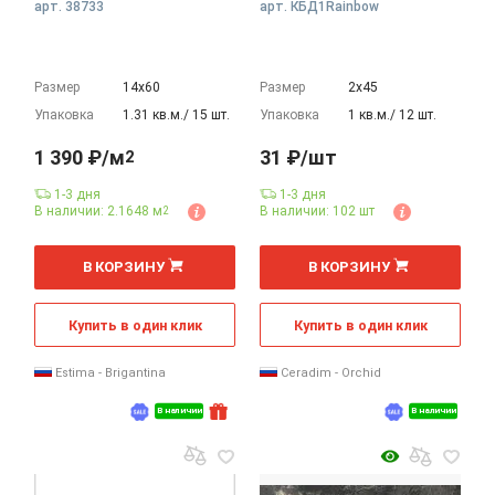
арт. 38733
арт. КБД1Rainbow
Размер
14х60
Размер
2х45
Упаковка
1.31 кв.м./ 15 шт.
Упаковка
1 кв.м./ 12 шт.
1 390 ₽/м
31 ₽/шт
2
1-3 дня
1-3 дня
В наличии: 2.1648 м
В наличии: 102 шт
2
2
шт
м
В КОРЗИНУ
В КОРЗИНУ
Купить в один клик
Купить в один клик
Estima - Brigantina
Ceradim - Orchid
В наличии
В наличии