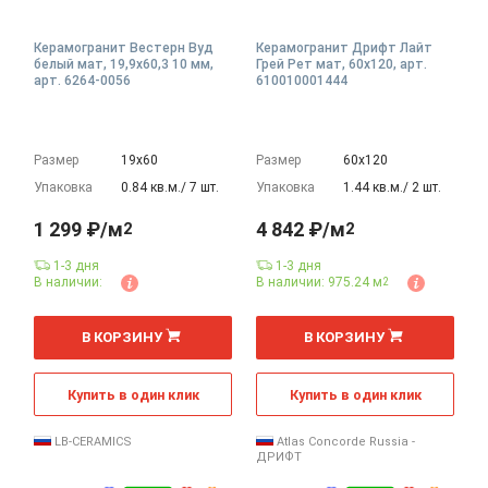
Керамогранит Вестерн Вуд
Керамогранит Дрифт Лайт
белый мат, 19,9x60,3 10 мм,
Грей Рет мат, 60x120, арт.
арт. 6264-0056
610010001444
Размер
19х60
Размер
60х120
Упаковка
0.84 кв.м./ 7 шт.
Упаковка
1.44 кв.м./ 2 шт.
1 299 ₽/м
4 842 ₽/м
2
2
1-3 дня
1-3 дня
В наличии:
В наличии: 975.24 м
2
2
2
м
м
В КОРЗИНУ
В КОРЗИНУ
Купить в один клик
Купить в один клик
LB-CERAMICS
Atlas Concorde Russia -
ДРИФТ