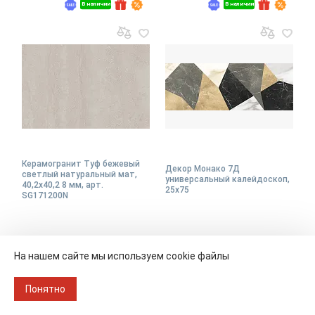
В наличии
В наличии
Керамогранит Туф бежевый
Декор Монако 7Д
светлый натуральный мат,
универсальный калейдоскоп,
40,2x40,2 8 мм, арт.
25x75
SG171200N
Размер
40х40
Размер
25х75
На нашем сайте мы используем cookie файлы
Упаковка
1.62 кв.м./ 10 шт.
Упаковка
1.69 кв.м./ 9 шт.
1 647 ₽/м
1 289 ₽/м
2
2
Понятно
1-3 дня
1-3 дня