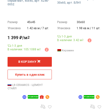
серый мат, 45x45, арт. 6246-
30x60, арт. БЛН1
0052
Размер
45х45
Размер
30х60
Упаковка
1.42 кв.м./ 7 шт.
Упаковка
1.98 кв.м./ 11 шт.
1-3 дня
1 399 ₽/м
2
В наличии: 3.42 м
2
1-3 дня
В наличии: 105.1088 м
2
Керамин
2
м
В КОРЗИНУ
Купить в один клик
LB-CERAMICS - ЦЕМЕНТ
СТАЙЛ
В наличии
В наличии