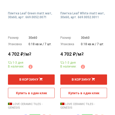
Плитка Leaf Green matt мат,
Плитка Leaf White matt мат,
30x60, арт. 669.0052.0071
30x60, арт. 669.0052.0011
Размер
30х60
Размер
30х60
Упаковка
0.18 кв.м./ 7 шт.
Упаковка
0.18 кв.м./ 7 шт.
4 702 ₽/м
4 702 ₽/м
2
2
1-3 дня
1-3 дня
В наличии:
В наличии:
2
2
м
м
В КОРЗИНУ
В КОРЗИНУ
Купить в один клик
Купить в один клик
LOVE CERAMIC TILES -
LOVE CERAMIC TILES -
GENESIS
GENESIS