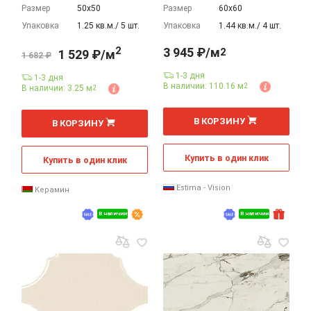
Размер
50х50
Размер
60х60
Упаковка
1.25 кв.м./ 5 шт.
Упаковка
1.44 кв.м./ 4 шт.
2
3 945 ₽/м
2
1 529 ₽/м
1 682 ₽
1-3 дня
1-3 дня
В наличии: 110.16 м
2
В наличии: 3.25 м
2
2
2
м
м
В КОРЗИНУ
В КОРЗИНУ
Купить в один клик
Купить в один клик
Estima - Vision
Керамин
В наличии
В наличии