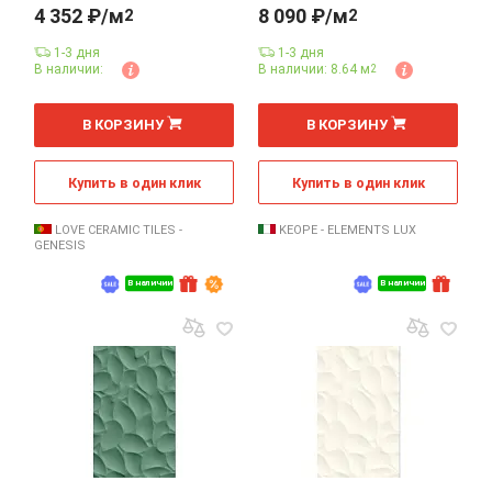
4 352 ₽/м
8 090 ₽/м
2
2
1-3 дня
1-3 дня
В наличии:
В наличии: 8.64 м
2
2
2
м
м
В КОРЗИНУ
В КОРЗИНУ
Купить в один клик
Купить в один клик
LOVE CERAMIC TILES -
KEOPE - ELEMENTS LUX
GENESIS
В наличии
В наличии