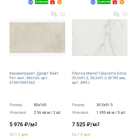
В наличии
В наличии
Керамогранит Дрифт Вайт
Плитка Marvel Calacatta Extra
Рет мат, 80x160, арт.
30,5x91,5, 30,5x91,5 45785 мм,
610010001662
арт. AR5J
Размер
80х160
Размер
30.5х91.5
Упаковка
2.56 кв.м./ 2 шт.
Упаковка
1.395 кв.м./ 5 шт.
5 976 ₽/м
7 525 ₽/м
2
2
1-3 дня
1-3 дня