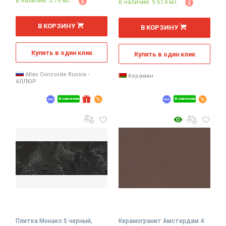
В наличии: 5.76 м
2
В наличии: 9.614 м
2
2
2
м
м
В КОРЗИНУ
В КОРЗИНУ
Купить в один клик
Купить в один клик
Atlas Concorde Russia -
Керамин
АЛЛЮР
В наличии
В наличии
Плитка Монако 5 черный,
Керамогранит Амстердам 4