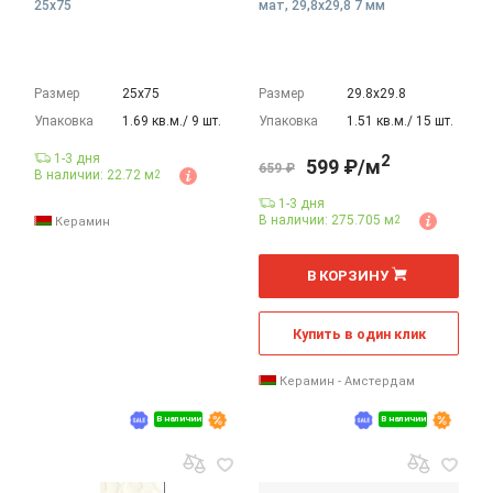
25x75
мат, 29,8x29,8 7 мм
Размер
25х75
Размер
29.8х29.8
Упаковка
1.69 кв.м./ 9 шт.
Упаковка
1.51 кв.м./ 15 шт.
1-3 дня
2
599 ₽/м
659 ₽
В наличии: 22.72 м
2
1-3 дня
В наличии: 275.705 м
2
Керамин
2
м
В КОРЗИНУ
Купить в один клик
Керамин - Амстердам
В наличии
В наличии