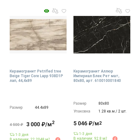
Керамогранит Petrified tree
Керамогранит Аллюр
Beige Tiger Core Lapp 938D1P
Империал Блек Рет мат,
лап, 44,4x89
80x80, арт. 610010001840
Размер
80х80
Размер
44.4х89
Упаковка
1.28 кв.м./ 2 шт.
2
5 046 ₽/м
2
3 000 ₽/м
4 500 ₽
1-3 дня
1-3 дня
В наличии: 92.8 м
2
В наличии: 22.2048 м
2