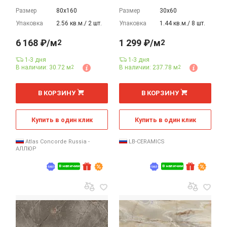
Размер
80х160
Размер
30х60
Упаковка
2.56 кв.м./ 2 шт.
Упаковка
1.44 кв.м./ 8 шт.
6 168 ₽/м
1 299 ₽/м
2
2
1-3 дня
1-3 дня
В наличии: 30.72 м
В наличии: 237.78 м
2
2
2
2
м
м
В КОРЗИНУ
В КОРЗИНУ
Купить в один клик
Купить в один клик
Atlas Concorde Russia -
LB-CERAMICS
АЛЛЮР
В наличии
В наличии