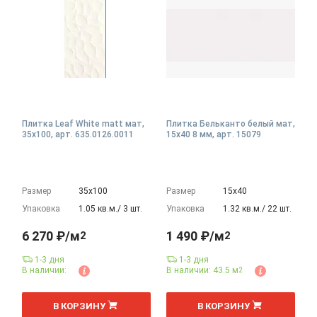
Плитка Leaf White matt мат,
Плитка Бельканто белый мат,
35x100, арт. 635.0126.0011
15x40 8 мм, арт. 15079
Размер
35х100
Размер
15х40
Упаковка
1.05 кв.м./ 3 шт.
Упаковка
1.32 кв.м./ 22 шт.
6 270 ₽/м
1 490 ₽/м
2
2
1-3 дня
1-3 дня
В наличии:
В наличии: 43.5 м
2
2
2
м
м
В КОРЗИНУ
В КОРЗИНУ