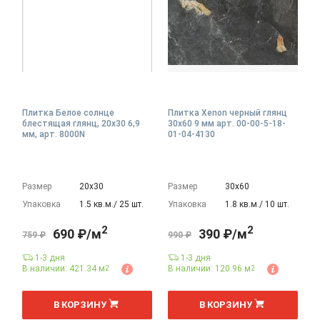
Плитка Белое солнце
Плитка Xenon черный глянц
блестящая глянц, 20x30 6,9
30x60 9 мм арт. 00-00-5-18-
мм, арт. 8000N
01-04-4130
Размер
20х30
Размер
30х60
Упаковка
1.5 кв.м./ 25 шт.
Упаковка
1.8 кв.м./ 10 шт.
2
2
690 ₽/м
390 ₽/м
759 ₽
990 ₽
1-3 дня
1-3 дня
В наличии: 421.34 м
В наличии: 120.96 м
2
2
2
2
м
м
В КОРЗИНУ
В КОРЗИНУ