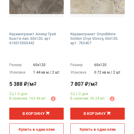
Керамогранит Аллюр Грей
Керамогранит Onyx&More
Бьюти лап, 60x120, арт.
Golden Onyx Glossy, 60x120,
610015000442
арт. 765467
Размер
60х120
Размер
60х120
Упаковка
1.44 кв.м./ 2 шт.
Упаковка
0.72 кв.м./ 2 шт.
5 388 ₽/м
7 807 ₽/м
2
2
1-3 дня
1-3 дня
В наличии: 163.44 м
В наличии: 30.24 м
2
2
2
2
м
м
В КОРЗИНУ
В КОРЗИНУ
Купить в один клик
Купить в один клик