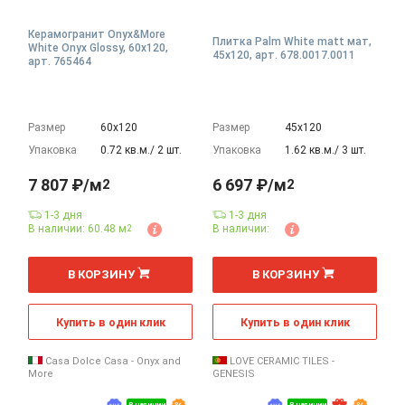
Керамогранит Onyx&More
Плитка Palm White matt мат,
White Onyx Glossy, 60x120,
45x120, арт. 678.0017.0011
арт. 765464
Размер
60х120
Размер
45х120
Упаковка
0.72 кв.м./ 2 шт.
Упаковка
1.62 кв.м./ 3 шт.
7 807 ₽/м
6 697 ₽/м
2
2
1-3 дня
1-3 дня
В наличии: 60.48 м
В наличии:
2
2
2
м
м
В КОРЗИНУ
В КОРЗИНУ
Купить в один клик
Купить в один клик
Casa Dolce Casa - Onyx and
LOVE CERAMIC TILES -
More
GENESIS
В наличии
В наличии