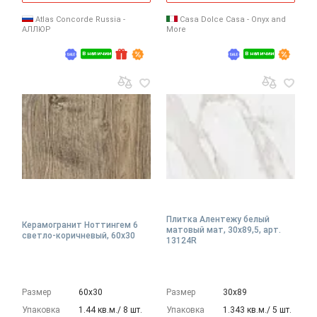
Atlas Concorde Russia -
Casa Dolce Casa - Onyx and
АЛЛЮР
More
В наличии
В наличии
Плитка Алентежу белый
Керамогранит Ноттингем 6
матовый мат, 30x89,5, арт.
светло-коричневый, 60x30
13124R
Размер
60х30
Размер
30х89
Упаковка
1.44 кв.м./ 8 шт.
Упаковка
1.343 кв.м./ 5 шт.