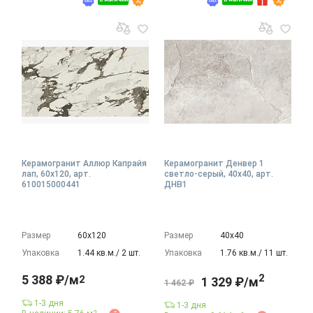
Керамогранит Аллюр Капрайя
Керамогранит Денвер 1
лап, 60x120, арт.
светло-серый, 40x40, арт.
610015000441
ДНВ1
Размер
60х120
Размер
40х40
Упаковка
1.44 кв.м./ 2 шт.
Упаковка
1.76 кв.м./ 11 шт.
2
5 388 ₽/м
2
1 329 ₽/м
1 462 ₽
1-3 дня
1-3 дня