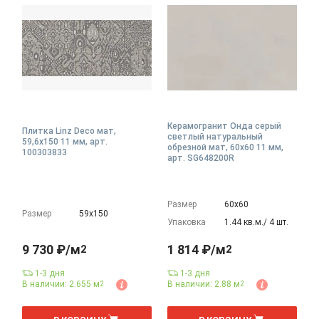
Керамогранит Онда серый
Плитка Linz Deco мат,
светлый натуральный
59,6x150 11 мм, арт.
обрезной мат, 60x60 11 мм,
100303833
арт. SG648200R
Размер
60х60
Размер
59х150
Упаковка
1.44 кв.м./ 4 шт.
9 730 ₽/м
1 814 ₽/м
2
2
1-3 дня
1-3 дня
В наличии: 2.655 м
В наличии: 2.88 м
2
2
2
м