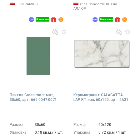
LB-CERAMICS
Atlas Concorde Russia -
АЛЛЮР
В наличии
В наличии
Плитка Green matt мат,
Керамогранит CALACATTA
30x60, арт. 669.0047.0071
LAP RT лап, 60x120, арт. 2A31
Размер
30х60
Размер
60х120
Упаковка
0.18 кв.м./ 7 шт.
Упаковка
0.72 кв.м./ 1 шт.