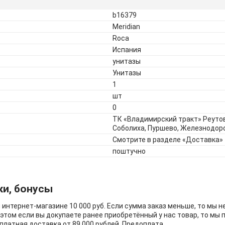
b16379
Meridian
Roca
Испания
унитазы
Унитазы
1
шт
0
ТК «Владимирский тракт» Реутов
Соболиха, Пуршево, Железнодо
Смотрите в разделе «Доставка»
поштучно
ки, бонусы
интернет-магазине 10 000 руб. Если сумма заказ меньше, то мы 
 этом если вы докупаете ранее приобретённый у нас товар, то мы 
платная доставка от 89 000 рублей. Предоплата.