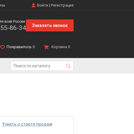
язь
Войти
|
Регистрация
ля всей России:
Заказать звонок
555-86-34
Понравилось
0
Корзина
0
Узнать о старте продаж