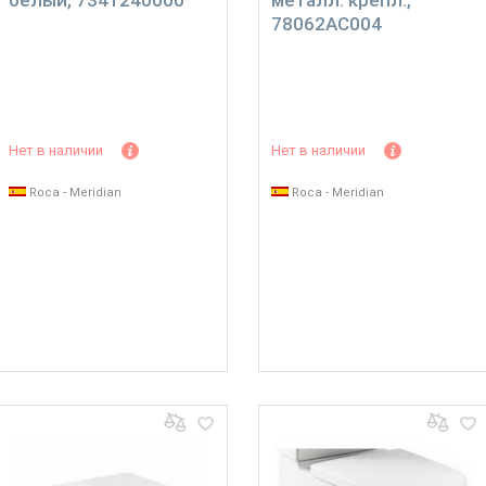
белый, 7341240000
металл. крепл.,
78062AC004
Нет в наличии
Нет в наличии
Roca - Meridian
Roca - Meridian