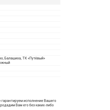
о, Балашиха, ТК «Путёвый»
рожный
не гарантируем исполнение Вашего
продадим Вам его без каких-либо