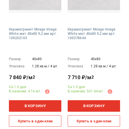
Керамогранит Mirage-Image
Керамогранит Mirage-Image
White мат 40x80 9,2 мм арт.
White мат 40x80 9,2 мм арт.
100202103
100378644
Размер
40х80
Размер
40х80
Упаковка
1.28 кв.м./ 4 шт.
Упаковка
1.28 кв.м./ 4 шт.
7 840 ₽/м
7 710 ₽/м
2
2
1-3 дня
1-3 дня
В наличии: 4.16 м
В наличии: 501.44 м
2
2
2
2
м
м
В КОРЗИНУ
В КОРЗИНУ
Купить в один клик
Купить в один клик