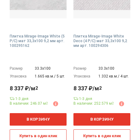
Плитка Mirage-Image White (5
Плитка Mirage-Image White
P/C) мат 33,3x100 9,2 мм арт.
Deco (4 P/C) мат 33,3x100 9,2
100295162
мм арт. 100294306
Размер
33.3х100
Размер
33.3х100
Упаковка
1.665 кв.м./ 5 шт.
Упаковка
1.332 кв.м./ 4 шт.
8 337 ₽/м
8 337 ₽/м
2
2
1-3 дня
1-3 дня
В наличии: 246.07 м
В наличии: 252.579 м
2
2
2
2
м
м
В КОРЗИНУ
В КОРЗИНУ
Купить в один клик
Купить в один клик