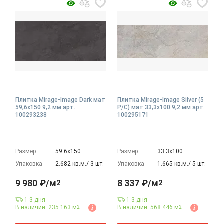
Плитка Mirage-Image Dark мат
Плитка Mirage-Image Silver (5
59,6x150 9,2 мм арт.
P/C) мат 33,3x100 9,2 мм арт.
100293238
100295171
Размер
59.6х150
Размер
33.3х100
Упаковка
2.682 кв.м./ 3 шт.
Упаковка
1.665 кв.м./ 5 шт.
9 980 ₽/м
8 337 ₽/м
2
2
1-3 дня
1-3 дня
В наличии: 235.163 м
В наличии: 568.446 м
2
2