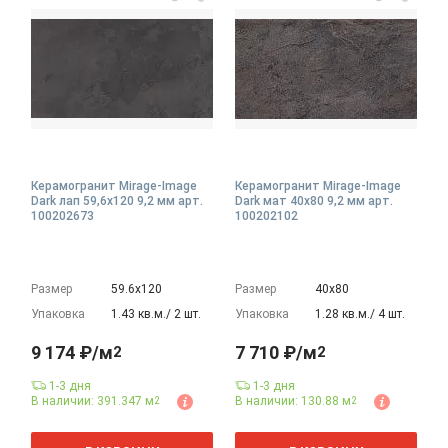
Керамогранит Mirage-Image
Керамогранит Mirage-Image
Dark лап 59,6x120 9,2 мм арт.
Dark мат 40x80 9,2 мм арт.
100202673
100202102
Размер
59.6х120
Размер
40х80
Упаковка
1.43 кв.м./ 2 шт.
Упаковка
1.28 кв.м./ 4 шт.
9 174 ₽/м
7 710 ₽/м
2
2
1-3 дня
1-3 дня
В наличии: 391.347 м
В наличии: 130.88 м
2
2
2
2
м
м