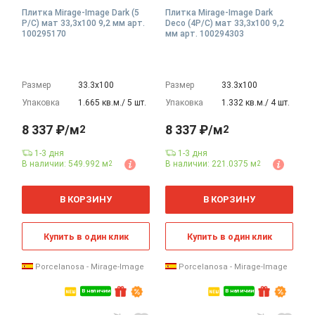
Плитка Mirage-Image Dark (5
Плитка Mirage-Image Dark
P/C) мат 33,3x100 9,2 мм арт.
Deco (4P/C) мат 33,3x100 9,2
100295170
мм арт. 100294303
Размер
33.3х100
Размер
33.3х100
Упаковка
1.665 кв.м./ 5 шт.
Упаковка
1.332 кв.м./ 4 шт.
8 337 ₽/м
8 337 ₽/м
2
2
1-3 дня
1-3 дня
В наличии: 549.992 м
В наличии: 221.0375 м
2
2
2
2
м
м
В КОРЗИНУ
В КОРЗИНУ
Купить в один клик
Купить в один клик
Porcelanosa - Mirage-Image
Porcelanosa - Mirage-Image
В наличии
В наличии