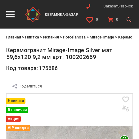
Заказать звонок
0
0
Главная
>
Плитка
>
Испания
>
Porcelanosa
>
Mirage-Image
>
Керамогран
Керамогранит Mirage-Image Silver мат
59,6x120 9,2 мм арт. 100202669
Код товара: 175686
Поделиться
Новинка
В наличии
Акция
VIP скидка