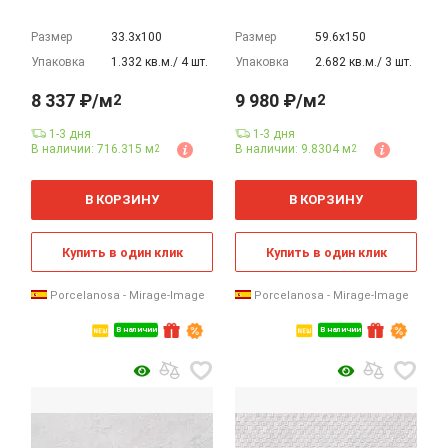
Размер
33.3х100
Размер
59.6х150
Упаковка
1.332 кв.м./ 4 шт.
Упаковка
2.682 кв.м./ 3 шт.
8 337 ₽/м
9 980 ₽/м
2
2
1-3 дня
1-3 дня
В наличии: 716.315 м
В наличии: 9.8304 м
2
2
2
2
м
м
В КОРЗИНУ
В КОРЗИНУ
Купить в один клик
Купить в один клик
Porcelanosa - Mirage-Image
Porcelanosa - Mirage-Image
В наличии
В наличии