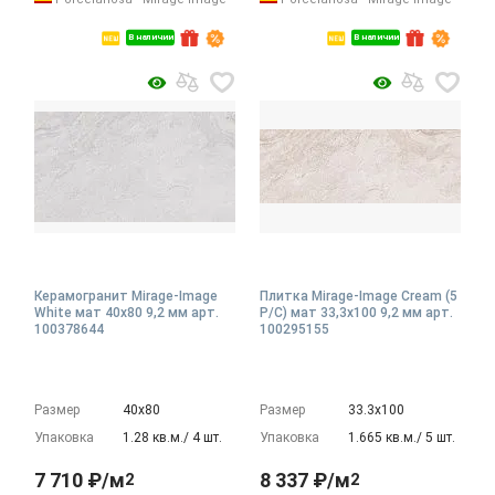
В наличии
В наличии
Керамогранит Mirage-Image
Плитка Mirage-Image Cream (5
White мат 40x80 9,2 мм арт.
P/C) мат 33,3x100 9,2 мм арт.
100378644
100295155
Размер
40х80
Размер
33.3х100
Упаковка
1.28 кв.м./ 4 шт.
Упаковка
1.665 кв.м./ 5 шт.
7 710 ₽/м
8 337 ₽/м
2
2