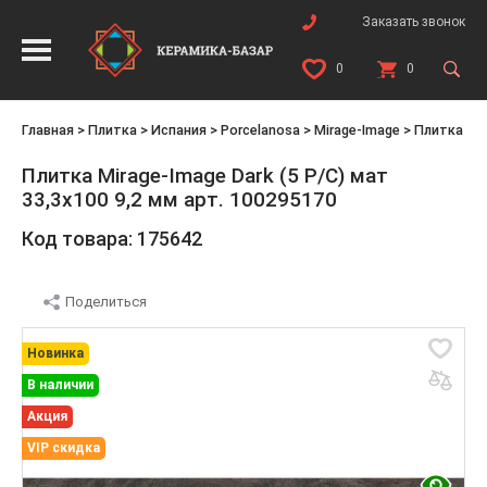
Заказать звонок
0
0
Главная
>
Плитка
>
Испания
>
Porcelanosa
>
Mirage-Image
>
Плитка Mir
Плитка Mirage-Image Dark (5 P/C) мат
33,3x100 9,2 мм арт. 100295170
Код товара: 175642
Поделиться
Новинка
В наличии
Акция
VIP скидка