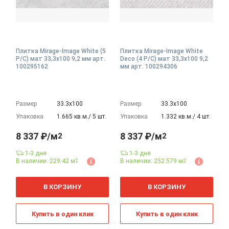
Плитка Mirage-Image White (5
Плитка Mirage-Image White
P/C) мат 33,3x100 9,2 мм арт.
Deco (4 P/C) мат 33,3x100 9,2
100295162
мм арт. 100294306
Размер
33.3х100
Размер
33.3х100
Упаковка
1.665 кв.м./ 5 шт.
Упаковка
1.332 кв.м./ 4 шт.
8 337 ₽/м
8 337 ₽/м
2
2
1-3 дня
1-3 дня
В наличии: 229.42 м
В наличии: 252.579 м
2
2
2
2
м
м
В КОРЗИНУ
В КОРЗИНУ
Купить в один клик
Купить в один клик