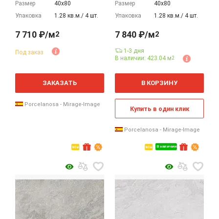
Размер
40х80
Размер
40х80
Упаковка
1.28 кв.м./ 4 шт.
Упаковка
1.28 кв.м./ 4 шт.
7 710 ₽/м
7 840 ₽/м
2
2
1-3 дня
Под заказ
В наличии: 423.04 м
2
2
2
м
м
ЗАКАЗАТЬ
В КОРЗИНУ
Porcelanosa - Mirage-Image
Купить в один клик
Porcelanosa - Mirage-Image
В наличии