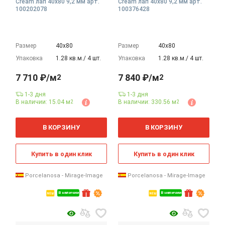
Cream лап 40x80 9,2 мм арт.
Cream лап 40x80 9,2 мм арт.
100202078
100376428
Размер
40х80
Размер
40х80
Упаковка
1.28 кв.м./ 4 шт.
Упаковка
1.28 кв.м./ 4 шт.
7 710 ₽/м
7 840 ₽/м
2
2
1-3 дня
1-3 дня
В наличии: 15.04 м
В наличии: 330.56 м
2
2
2
2
м
м
В КОРЗИНУ
В КОРЗИНУ
Купить в один клик
Купить в один клик
Porcelanosa - Mirage-Image
Porcelanosa - Mirage-Image
В наличии
В наличии