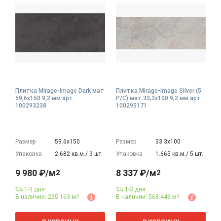
Плитка Mirage-Image Dark мат
Плитка Mirage-Image Silver (5
59,6x150 9,2 мм арт.
P/C) мат 33,3x100 9,2 мм арт.
100293238
100295171
Размер
59.6х150
Размер
33.3х100
Упаковка
2.682 кв.м./ 3 шт.
Упаковка
1.665 кв.м./ 5 шт.
9 980 ₽/м
8 337 ₽/м
2
2
1-3 дня
1-3 дня
В наличии: 235.163 м
В наличии: 568.446 м
2
2
2
2
м
м