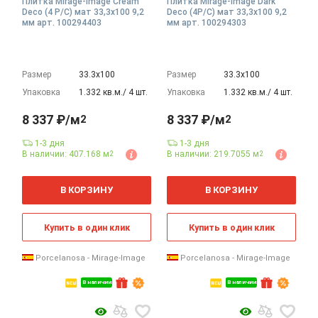
Плитка Mirage-Image Cream
Плитка Mirage-Image Dark
Deco (4 P/C) мат 33,3x100 9,2
Deco (4P/C) мат 33,3x100 9,2
мм арт. 100294403
мм арт. 100294303
Размер
33.3х100
Размер
33.3х100
Упаковка
1.332 кв.м./ 4 шт.
Упаковка
1.332 кв.м./ 4 шт.
8 337 ₽/м
8 337 ₽/м
2
2
1-3 дня
1-3 дня
В наличии: 407.168 м
В наличии: 219.7055 м
2
2
2
2
м
м
В КОРЗИНУ
В КОРЗИНУ
Купить в один клик
Купить в один клик
Porcelanosa - Mirage-Image
Porcelanosa - Mirage-Image
В наличии
В наличии