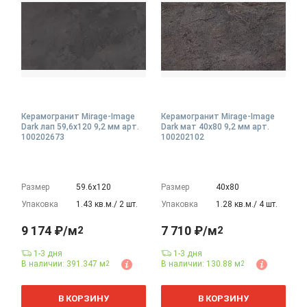
Керамогранит Mirage-Image
Керамогранит Mirage-Image
Dark лап 59,6x120 9,2 мм арт.
Dark мат 40x80 9,2 мм арт.
100202673
100202102
Размер
59.6х120
Размер
40х80
Упаковка
1.43 кв.м./ 2 шт.
Упаковка
1.28 кв.м./ 4 шт.
9 174 ₽/м
7 710 ₽/м
2
2
1-3 дня
1-3 дня
В наличии: 391.347 м
В наличии: 130.88 м
2
2
2
2
м
м
В КОРЗИНУ
В КОРЗИНУ