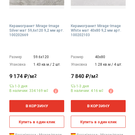
Керамогранит Mirage-Image
Керамогранит Mirage-Image
Silver мат 59,6x120 9,2 мм арт.
White мат 40x80 9,2 мм арт.
100202669
100202103
Размер
59.6х120
Размер
40х80
Упаковка
1.43 кв.м./ 2 шт.
Упаковка
1.28 кв.м./ 4 шт.
9 174 ₽/м
7 840 ₽/м
2
2
1-3 дня
1-3 дня
В наличии: 334.169 м
В наличии: 4.16 м
2
2
2
2
м
м
В КОРЗИНУ
В КОРЗИНУ
Купить в один клик
Купить в один клик
Porcelanosa - Mirage-Image
Porcelanosa - Mirage-Image