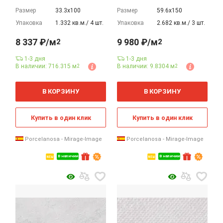
Размер
33.3х100
Размер
59.6х150
Упаковка
1.332 кв.м./ 4 шт.
Упаковка
2.682 кв.м./ 3 шт.
8 337 ₽/м
9 980 ₽/м
2
2
1-3 дня
1-3 дня
В наличии: 716.315 м
В наличии: 9.8304 м
2
2
2
2
м
м
В КОРЗИНУ
В КОРЗИНУ
Купить в один клик
Купить в один клик
Porcelanosa - Mirage-Image
Porcelanosa - Mirage-Image
В наличии
В наличии