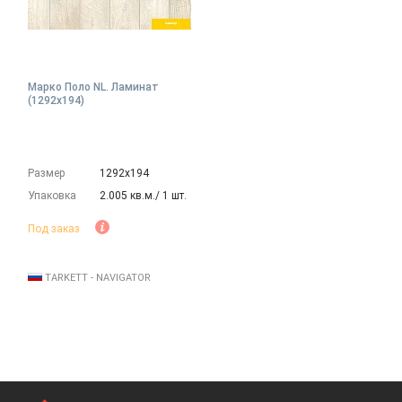
Марко Поло NL. Ламинат
(1292х194)
Размер
1292х194
Упаковка
2.005 кв.м./ 1 шт.
Под заказ
TARKETT - NAVIGATOR