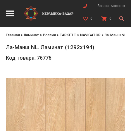
Заказать звонок
0
0
Главная
>
Ламинат
>
Россия
>
TARKETT
>
NAVIGATOR
>
Ла-Манш NL. Л
Ла-Манш NL. Ламинат (1292х194)
Код товара: 76776