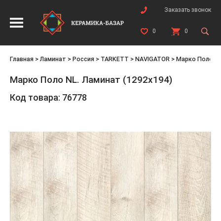
Заказать звонок
0
0
Главная
>
Ламинат
>
Россия
>
TARKETT
>
NAVIGATOR
>
Марко Поло NL
Марко Поло NL. Ламинат (1292х194)
Код товара: 76778