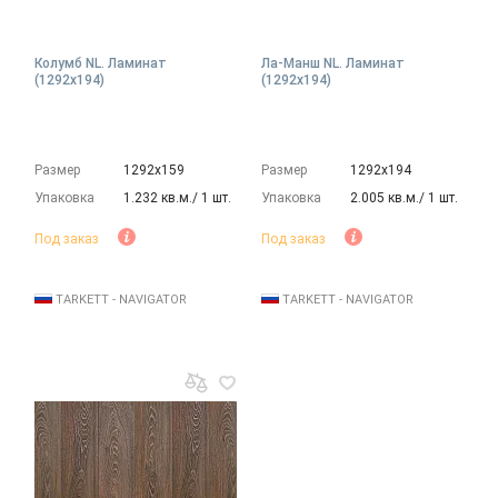
Колумб NL. Ламинат
Ла-Манш NL. Ламинат
(1292х194)
(1292х194)
Размер
1292х159
Размер
1292х194
Упаковка
1.232 кв.м./ 1 шт.
Упаковка
2.005 кв.м./ 1 шт.
Под заказ
Под заказ
TARKETT - NAVIGATOR
TARKETT - NAVIGATOR